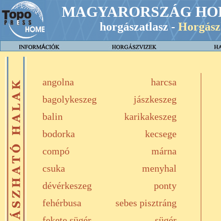
MAGYARORSZÁG HO
horgászatlasz -
Horgász
angolna
harcsa
bagolykeszeg
jászkeszeg
balin
karikakeszeg
bodorka
kecsege
compó
márna
csuka
menyhal
dévérkeszeg
ponty
fehérbusa
sebes pisztráng
fekete sügér
sügér